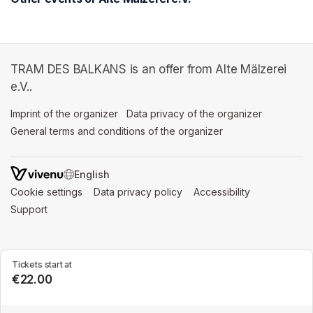
TRAM DES BALKANS is an offer from Alte Mälzerei
e.V..
Imprint of the organizer
(opens in a new tab)
Data privacy of the organizer
(opens in 
General terms and conditions of the organizer
(opens in a new ta
SWITCH LANGUAGE
Cookie settings
(opens in a new tab)
Data privacy policy
(opens in a new tab)
Accessibility
(opens in a n
Support
(opens in a new tab)
Tickets start at
€22.00