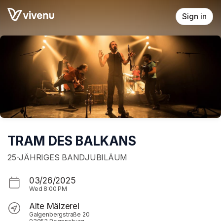
Skip header
Sign in
TRAM DES BALKANS
25-JÄHRIGES BANDJUBILÄUM
03/26/2025
Wed
8:00 PM
Alte Mälzerei
Galgenbergstraße 20