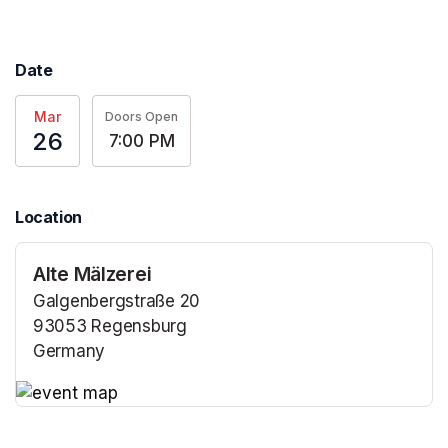
Date
Mar
Doors Open
26
7:00 PM
Location
Alte Mälzerei
Galgenbergstraße 20
93053 Regensburg
Germany
(opens in a new tab)
(opens in a new tab)