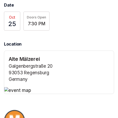
Date
Oct
Doors Open
25
7:30 PM
Location
Alte Mälzerei
Galgenbergstraße 20
93053 Regensburg
Germany
(opens in a new tab)
(opens in a new tab)