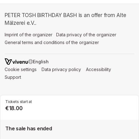
PETER TOSH BIRTHDAY BASH is an offer from Alte
Mälzerei e.V..
Imprint of the organizer
(opens in a new tab)
Data privacy of the organizer
(opens in 
General terms and conditions of the organizer
(opens in a new ta
SWITCH LANGUAGE
Cookie settings
(opens in a new tab)
Data privacy policy
(opens in a new tab)
Accessibility
(opens in a n
Support
(opens in a new tab)
Tickets start at
€18.00
The sale has ended