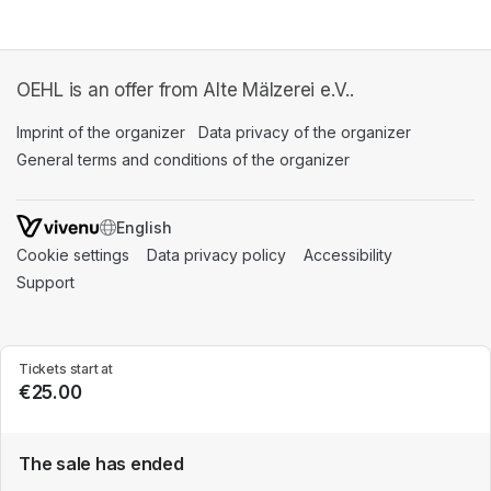
OEHL is an offer from Alte Mälzerei e.V..
Imprint of the organizer
(opens in a new tab)
Data privacy of the organizer
(opens in 
General terms and conditions of the organizer
(opens in a new ta
SWITCH LANGUAGE
Cookie settings
(opens in a new tab)
Data privacy policy
(opens in a new tab)
Accessibility
(opens in a n
Support
(opens in a new tab)
Tickets start at
€25.00
The sale has ended