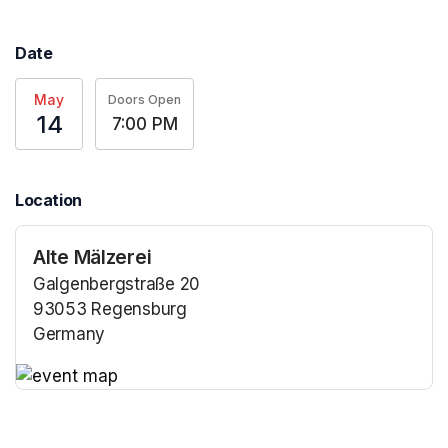
Date
May
Doors Open
14
7:00 PM
Location
Alte Mälzerei
Galgenbergstraße 20
93053 Regensburg
Germany
(opens in a new tab)
(opens in a new tab)