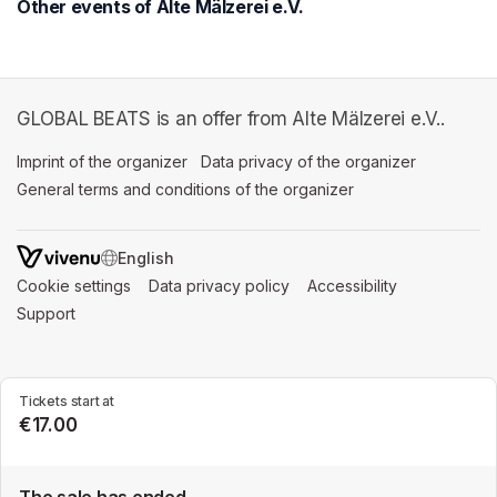
Other events of Alte Mälzerei e.V.
GLOBAL BEATS is an offer from Alte Mälzerei e.V..
Imprint of the organizer
(opens in a new tab)
Data privacy of the organizer
(opens in 
General terms and conditions of the organizer
(opens in a new ta
SWITCH LANGUAGE
Cookie settings
(opens in a new tab)
Data privacy policy
(opens in a new tab)
Accessibility
(opens in a n
Support
(opens in a new tab)
Tickets start at
€17.00