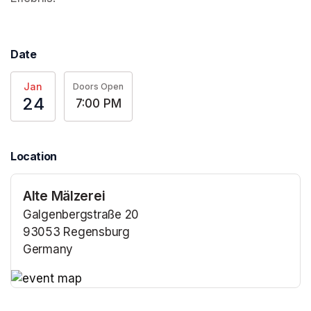
Date
Jan
Doors Open
24
7:00 PM
Location
Alte Mälzerei
Galgenbergstraße 20
93053 Regensburg
Germany
(opens in a new tab)
(opens in a new tab)