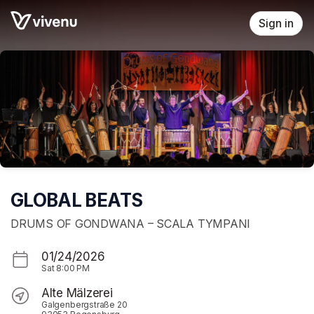
Skip header
Sign in
GLOBAL BEATS
DRUMS OF GONDWANA – SCALA TYMPANI
01/24/2026
Sat
8:00 PM
Alte Mälzerei
Galgenbergstraße 20