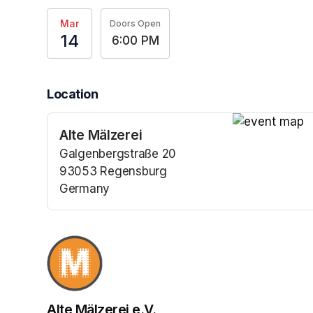
Mar
Doors Open
14
6:00 PM
Location
Alte Mälzerei
(opens in a n
Galgenbergstraße 20
93053 Regensburg
Germany
(opens in a new tab)
Alte Mälzerei e.V.