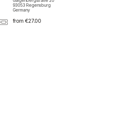
Galgenbergstraße 20
93053 Regensburg
Germany
from €27.00