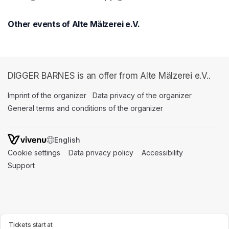
Other events of Alte Mälzerei e.V.
DIGGER BARNES is an offer from Alte Mälzerei e.V..
Imprint of the organizer
(opens in a new tab)
Data privacy of the organizer
(opens in 
General terms and conditions of the organizer
(opens in a new ta
SWITCH LANGUAGE
Cookie settings
(opens in a new tab)
Data privacy policy
(opens in a new tab)
Accessibility
(opens in a n
Support
(opens in a new tab)
Tickets start at