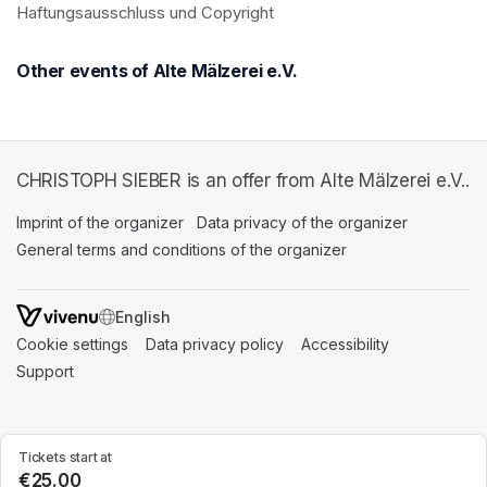
Haftungsausschluss und Copyright
Other events of Alte Mälzerei e.V.
CHRISTOPH SIEBER is an offer from Alte Mälzerei e.V..
Imprint of the organizer
(opens in a new tab)
Data privacy of the organizer
(opens in 
General terms and conditions of the organizer
(opens in a new ta
SWITCH LANGUAGE
Cookie settings
(opens in a new tab)
Data privacy policy
(opens in a new tab)
Accessibility
(opens in a n
Support
(opens in a new tab)
Tickets start at
€25.00