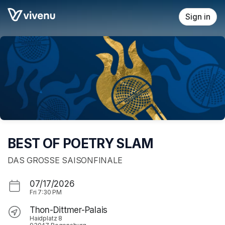
Skip header
Sign in
BEST OF POETRY SLAM
DAS GROSSE SAISONFINALE
07/17/2026
Fri
7:30 PM
Thon-Dittmer-Palais
Haidplatz 8