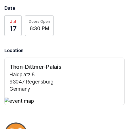
Date
Jul
Doors Open
17
6:30 PM
Location
Thon-Dittmer-Palais
Haidplatz 8
93047 Regensburg
Germany
(opens in a new tab)
(opens in a new tab)