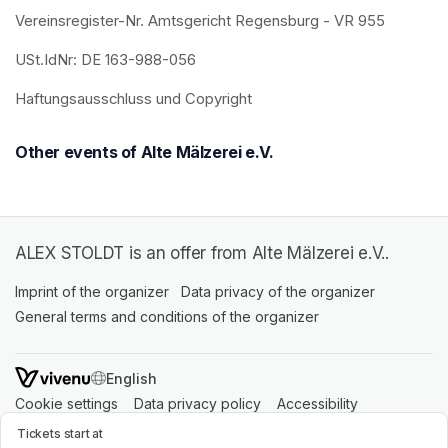
Vereinsregister-Nr. Amtsgericht Regensburg - VR 955
USt.IdNr: DE 163-988-056
Haftungsausschluss und Copyright
Other events of Alte Mälzerei e.V.
ALEX STOLDT is an offer from Alte Mälzerei e.V..
Imprint of the organizer
(opens in a new tab)
Data privacy of the organizer
(opens in 
General terms and conditions of the organizer
(opens in a new ta
SWITCH LANGUAGE
Cookie settings
(opens in a new tab)
Data privacy policy
(opens in a new tab)
Accessibility
(opens in a n
Support
(opens in a new tab)
Tickets start at